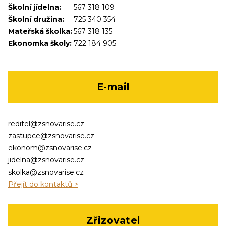
Školní jídelna:
567 318 109
Školní družina:
725 340 354
Mateřská školka:
567 318 135
Ekonomka školy:
722 184 905
E-mail
reditel@zsnovarise.cz
zastupce@zsnovarise.cz
ekonom@zsnovarise.cz
jidelna@zsnovarise.cz
skolka@zsnovarise.cz
Přejít do kontaktů >
Zřizovatel