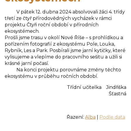
V pátek 12. dubna 2024 absolvovali žáci 4. třídy
třetí ze čtyř přírodovědných vycházek v rámci
projektu Čtyři roční období v přírodních
ekosystémech.
Prošli jsme trasu v okolí Nové Říše – s prohlídkou a
pořízením fotografií z ekosystému Pole, Louka,
Rybník, Les a Park. Posbírali jsme jarní kytičky, které
vylisujeme a vlepíme do pracovního sešitu a užili si
krásné jarní počasí.
Na konci projektu porovnáme změny těchto
ekosystému v průběhu ročních období.
Třídní učitelka Jindřiška
Šťastná
Řazení:
Alba
|
Podle data