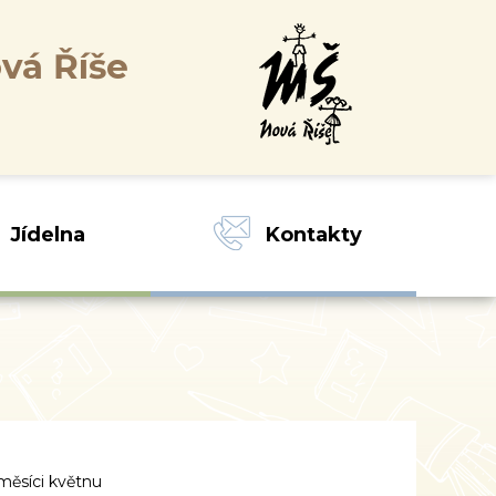
vá Říše
Jídelna
Kontakty
 měsíci květnu