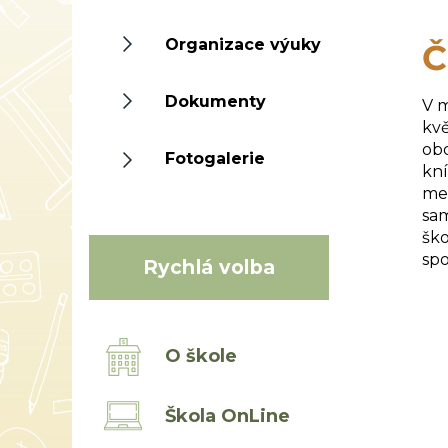
Organizace výuky
Č
Dokumenty
V m
kvě
obd
Fotogalerie
kní
mez
sam
ško
spo
Rychlá volba
O škole
Škola OnLine