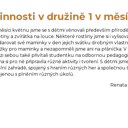
innosti v družině 1 v měs
ěsíci květnu jsme se s dětmi věnovali především přírod
tiny a zvířátka na louce. Některé rostliny jsme si i vylisova
arovat své maminky v den jejich svátku drobným vlast
žky pro maminky a nezapomněli jsme ani na přáníčka. V 
i sebou také přivítali studentku na odbornou pedagogick
a si pro ně připravila různé aktivity i tvoření. S dětmi js
lní zahradě, spojený s hraním různých her a společnou
jenou s plněním různých úkolů.
Renata Vidlák