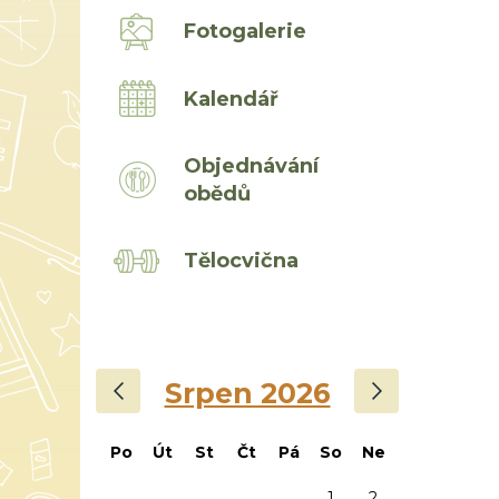
Fotogalerie
Kalendář
Objednávání
obědů
Tělocvična
‹
›
Srpen 2026
Po
Út
St
Čt
Pá
So
Ne
1
2