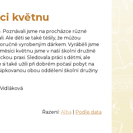
íci květnu
ě. Poznávali jsme na procházce různé
li. Ale děti se také těšily, že můžou
noručně vyrobeným dárkem. Vyráběli jsme
měsíci květnu jsme v naší školní družině
ou praxi. Sledovala práci s dětmi, ale
me si také užili při dobrém počasí pobyt na
 šipkovanou obou oddělení školní družiny
ová
Řazení:
Alba
|
Podle data