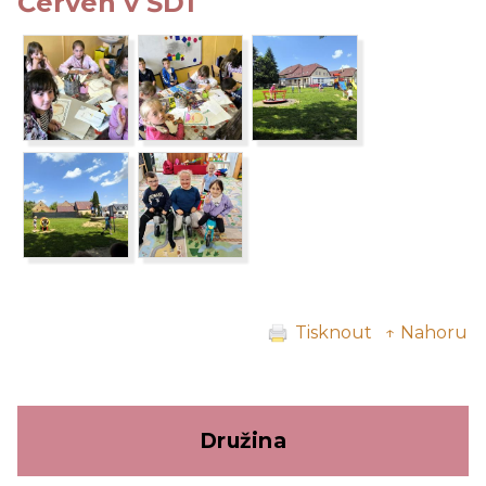
Červen v ŠD1
Tisknout
↑ Nahoru
Družina