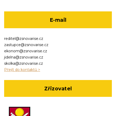
E-mail
reditel@zsnovarise.cz
zastupce@zsnovarise.cz
ekonom@zsnovarise.cz
jidelna@zsnovarise.cz
skolka@zsnovarise.cz
Přejít do kontaktů >
Zřizovatel