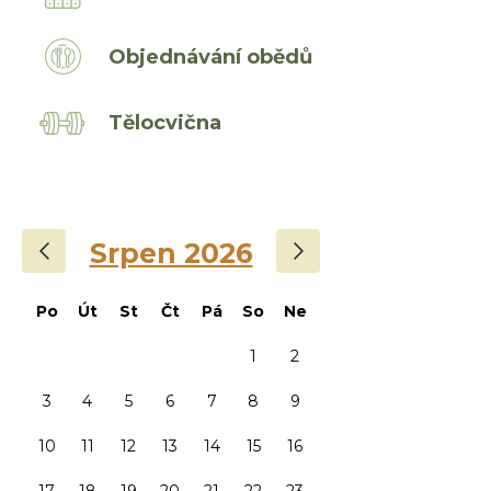
Objednávání obědů
Tělocvična
‹
›
Srpen 2026
Po
Út
St
Čt
Pá
So
Ne
1
2
3
4
5
6
7
8
9
10
11
12
13
14
15
16