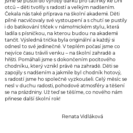
jsme se pustili do výroby dárků pro tatínky ke Dni
otců – děti tvořily s radostí a velkým nadšením.
Čekala nás také příprava na školní akademii. Děti
pilně nacvičovaly své vystoupení a s chutí se pustily
i do batikování třiček v námořnickém stylu, která
ladila s písničkou, na kterou budou na akademii
tančit. Výsledná trička byla originální a každý si
odnesl to své jedinečné. V teplém počasí jsme co
nejvíce času trávili venku – na školní zahradě a
hřišti. Pomáhali jsme s dokončením pocitového
chodníku, který vznikl právě na zahradě. Děti se
zapojily s nadšením a jakmile byl chodník hotový,
s radostí jsme ho společně vyzkoušeli. Celý měsíc se
nesl v duchu radosti, pohodové atmosféry a těšení
se na prázdniny. Už teď se těšíme, co nového nám
přinese další školní rok!
Renata Vidláková