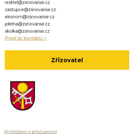
reditel@zsnovarise.cz
zastupce@zsnovarise.cz
ekonom@zsnovarise.cz
jidelna@zsnovarise.cz
skolka@zsnovarise.cz
Přejít do kontaktů >
Zřizovatel
Prohlášení o přístupnosti