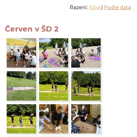
Řazení:
Alba
|
Podle data
Červen v ŠD 2