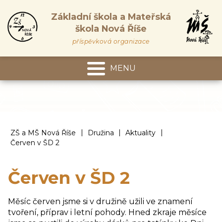
Základní škola a Mateřská
škola Nová Říše
příspěvková organizace
MENU
Mateřská škola
|
|
|
ZŠ a MŠ Nová Říše
Družina
Aktuality
Červen v ŠD 2
Červen v ŠD 2
Měsíc červen jsme si v družině užili ve znamení
tvoření, příprav i letní pohody. Hned zkraje měsíce