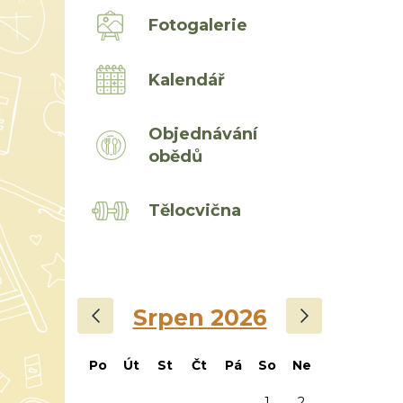
Fotogalerie
Kalendář
Objednávání
obědů
Tělocvična
‹
›
Srpen 2026
Po
Út
St
Čt
Pá
So
Ne
1
2