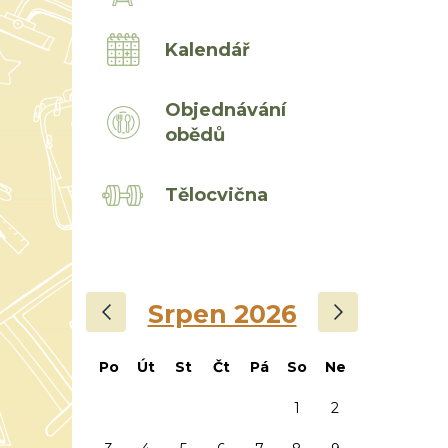
Kalendář
Objednávání
obědů
Tělocvična
‹
›
Srpen 2026
Po
Út
St
Čt
Pá
So
Ne
1
2