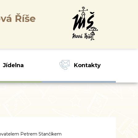
vá Říše
Jídelna
Kontakty
sovatelem Petrem Stančíkem