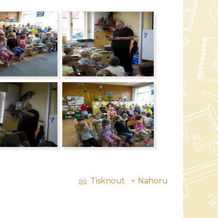
Tisknout
↑ Nahoru