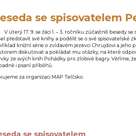
eseda se spisovatelem P
terý 17. 9. se žáci 1. – 3. ročníku zúčastnili besedy 
šel představit své knihy a podělit se o své spisovatelské 
říklad knižní série o zvídavém jezevci Chrujdovi a jeho p
utorem diskutovat a pokládat mu otázky, na které odpo
vky ze svých knih Pohádky pro zlobivé bagry. Věříme, že
padně i psaní příběhů.
ujeme za organizaci MAP Telčsko.
eseda se spisovatelem