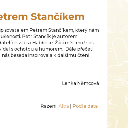
etrem Stančíkem
se spisovatelem Petrem Stančíkem, který nám
zkušenosti. Petr Stančík je autorem
řátelích z lesa Habřince. Žáci měli možnost
vídal s ochotou a humorem. Dále přečetl
 nás beseda inspirovala k dalšímu čtení,
Lenka Němcová
Řazení:
Alba
|
Podle data