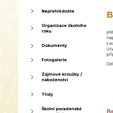
Nepřehlédněte
B
Organizace školního
V ú
roku
při
nap
s a
Dokumenty
úry
pří
Fotogalerie
Děk
Zájmové kroužky /
náboženství
Třídy
Školní poradenské
B