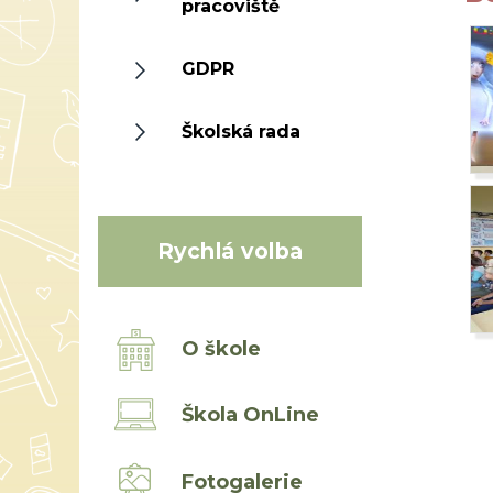
pracoviště
GDPR
Školská rada
Rychlá volba
O škole
Škola OnLine
Fotogalerie