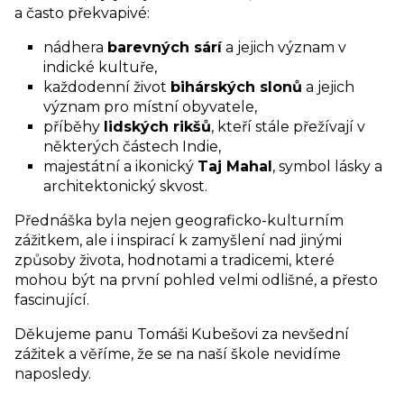
a často překvapivé:
nádhera
barevných sárí
a jejich význam v
indické kultuře,
každodenní život
bihárských slonů
a jejich
význam pro místní obyvatele,
příběhy
lidských rikšů
, kteří stále přežívají v
některých částech Indie,
majestátní a ikonický
Taj Mahal
, symbol lásky a
architektonický skvost.
Přednáška byla nejen geograficko-kulturním
zážitkem, ale i inspirací k zamyšlení nad jinými
způsoby života, hodnotami a tradicemi, které
mohou být na první pohled velmi odlišné, a přesto
fascinující.
Děkujeme panu Tomáši Kubešovi za nevšední
zážitek a věříme, že se na naší škole nevidíme
naposledy.