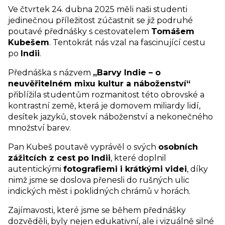
Ve čtvrtek 24. dubna 2025 měli naši studenti
jedinečnou příležitost zúčastnit se již podruhé
poutavé přednášky s cestovatelem
Tomášem
Kubešem
. Tentokrát nás vzal na fascinující cestu
po
Indii
.
Přednáška s názvem
„Barvy Indie – o
neuvěřitelném mixu kultur a náboženství“
přiblížila studentům rozmanitost této obrovské a
kontrastní země, která je domovem miliardy lidí,
desítek jazyků, stovek náboženství a nekonečného
množství barev.
Pan Kubeš poutavě vyprávěl o svých
osobních
zážitcích z cest po Indii
, které doplnil
autentickými
fotografiemi i krátkými videi
, díky
nimž jsme se doslova přenesli do rušných ulic
indických měst i poklidných chrámů v horách.
Zajímavosti, které jsme se během přednášky
dozvěděli, byly nejen edukativní, ale i vizuálně silné