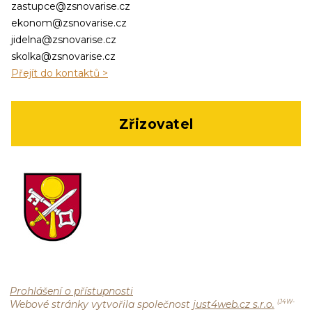
zastupce@zsnovarise.cz
ekonom@zsnovarise.cz
jidelna@zsnovarise.cz
skolka@zsnovarise.cz
Přejít do kontaktů >
Zřizovatel
Prohlášení o přístupnosti
Webové stránky vytvořila společnost
just4web.cz s.r.o.
(J4W-