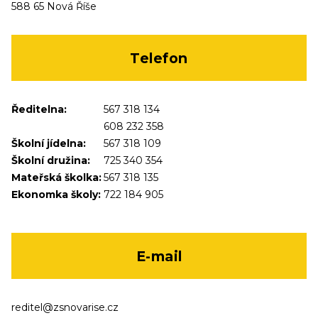
588 65 Nová Říše
Telefon
Ředitelna:
567 318 134
608 232 358
Školní jídelna:
567 318 109
Školní družina:
725 340 354
Mateřská školka:
567 318 135
Ekonomka školy:
722 184 905
E-mail
reditel@zsnovarise.cz