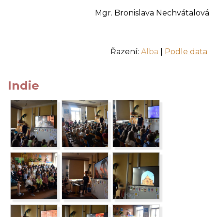
Mgr. Bronislava Nechvátalová
Řazení:
Alba
|
Podle data
Indie