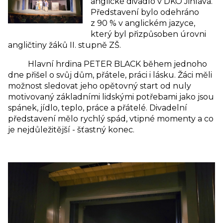
anglické divadlo v DKO Jihlava.
Představení bylo odehráno
z 90 % v anglickém jazyce,
který byl přizpůsoben úrovni
angličtiny žáků II. stupně ZŠ.
Hlavní hrdina PETER BLACK během jednoho
dne přišel o svůj dům, přátele, práci i lásku. Žáci měli
možnost sledovat jeho opětovný start od nuly
motivovaný základními lidskými potřebami jako jsou
spánek, jídlo, teplo, práce a přátelé. Divadelní
představení mělo rychlý spád, vtipné momenty a co
je nejdůležitější - šťastný konec.