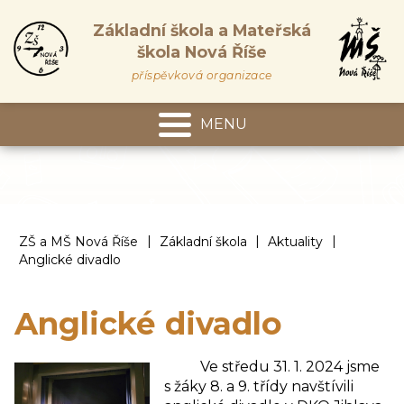
Základní škola a Mateřská
škola Nová Říše
příspěvková organizace
MENU
Mateřská škola
|
|
|
ZŠ a MŠ Nová Říše
Základní škola
Aktuality
Anglické divadlo
Anglické divadlo
Ve středu 31. 1. 2024 jsme
s žáky 8. a 9. třídy navštívili