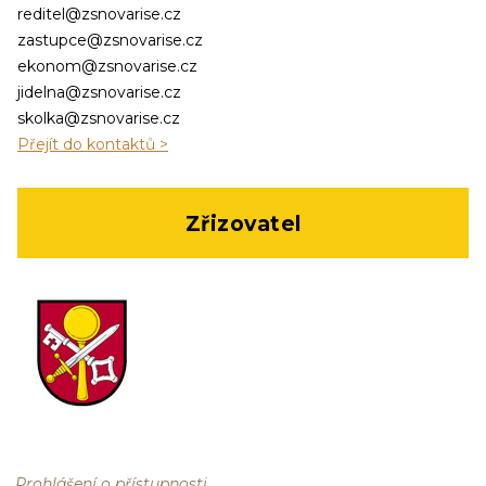
reditel@zsnovarise.cz
zastupce@zsnovarise.cz
ekonom@zsnovarise.cz
jidelna@zsnovarise.cz
skolka@zsnovarise.cz
Přejít do kontaktů >
Zřizovatel
Prohlášení o přístupnosti