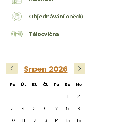
Objednávání obědů
Tělocvična
‹
›
Srpen 2026
Po
Út
St
Čt
Pá
So
Ne
1
2
3
4
5
6
7
8
9
10
11
12
13
14
15
16