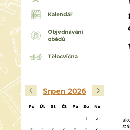
Kalendář
Objednávání
obědů
Tělocvična
‹
›
Srpen 2026
Po
Út
St
Čt
Pá
So
Ne
Rá
1
2
akc
stá