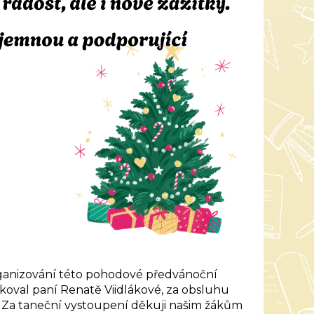
ganizování této pohodové předvánoční
ěkoval paní Renatě Viidlákové, za obsluhu
 Za taneční vystoupení děkuji našim žákům