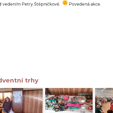
d vedením Petry Štěpničkové.
Povedená akce.
dventní trhy