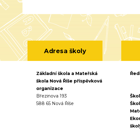
Adresa školy
Základní škola a Mateřská
Ředi
škola Nová Říše příspěvková
organizace
Březinova 193
Škol
588 65 Nová Říše
Škol
Mate
Eko
škol