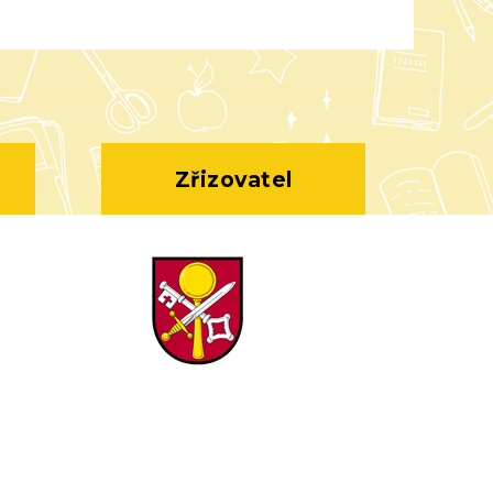
Zřizovatel