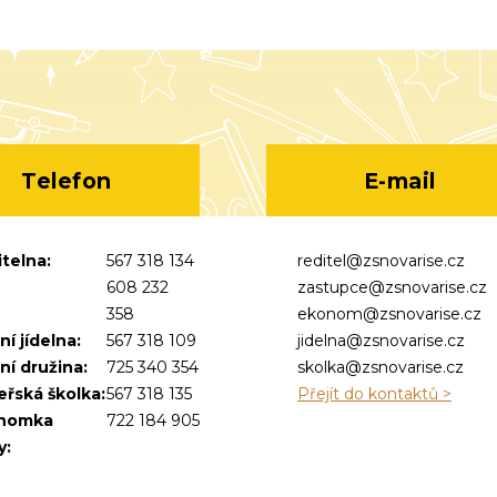
Telefon
E-mail
telna:
567 318 134
reditel@zsnovarise.cz
608 232
zastupce@zsnovarise.cz
358
ekonom@zsnovarise.cz
ní jídelna:
567 318 109
jidelna@zsnovarise.cz
ní družina:
725 340 354
skolka@zsnovarise.cz
řská školka:
567 318 135
Přejít do kontaktů >
nomka
722 184 905
y: