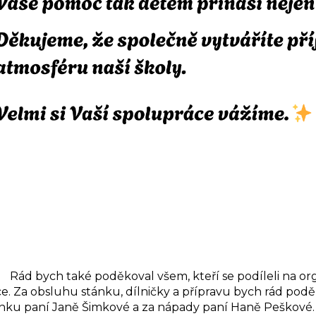
d bych také poděkoval všem, kteří se podíleli na or
e. Za obsluhu stánku, dílničky a přípravu bych rád pod
nku paní Janě Šimkové a za nápady paní Haně Peškové.