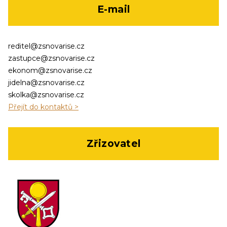
E-mail
reditel@zsnovarise.cz
zastupce@zsnovarise.cz
ekonom@zsnovarise.cz
jidelna@zsnovarise.cz
skolka@zsnovarise.cz
Přejít do kontaktů >
Zřizovatel