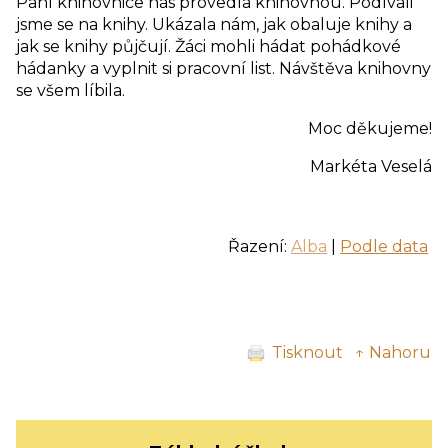
Paní knihovnice nás provedla knihovnou. Podívali
jsme se na knihy. Ukázala nám, jak obaluje knihy a
jak se knihy půjčují. Žáci mohli hádat pohádkové
hádanky a vyplnit si pracovní list. Návštěva knihovny
se všem líbila.
Moc děkujeme!
Markéta Veselá
Řazení:
Alba
|
Podle data
Tisknout
↑ Nahoru