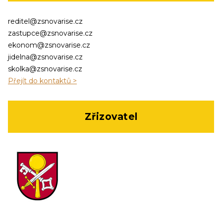
reditel@zsnovarise.cz
zastupce@zsnovarise.cz
ekonom@zsnovarise.cz
jidelna@zsnovarise.cz
skolka@zsnovarise.cz
Přejít do kontaktů >
Zřizovatel