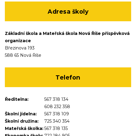
Adresa školy
Základní škola a Mateřská škola Nová Říše příspěvková
organizace
Březinova 193
588 65 Nová Říše
Telefon
Ředitelna:
567 318 134
608 232 358
Školní jídelna:
567 318 109
Školní družina:
725 340 354
Mateřská školka:
567 318 135
Ekonomka školy:
722 184 905