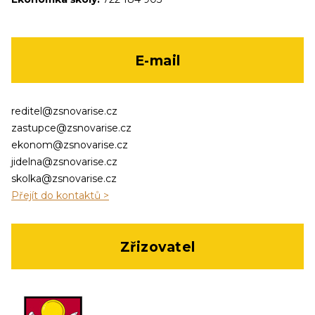
E-mail
reditel@zsnovarise.cz
zastupce@zsnovarise.cz
ekonom@zsnovarise.cz
jidelna@zsnovarise.cz
skolka@zsnovarise.cz
Přejít do kontaktů >
Zřizovatel