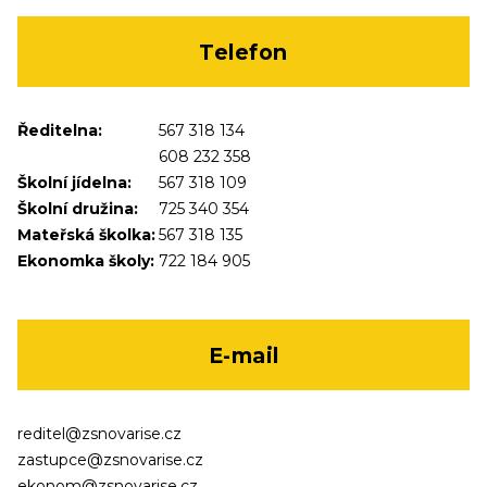
Telefon
Ředitelna:
567 318 134
608 232 358
Školní jídelna:
567 318 109
Školní družina:
725 340 354
Mateřská školka:
567 318 135
Ekonomka školy:
722 184 905
E-mail
reditel@zsnovarise.cz
zastupce@zsnovarise.cz
ekonom@zsnovarise.cz