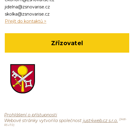
jidelna@zsnovarise.cz
skolka@zsnovarise.cz
Přejít do kontaktů >
Zřizovatel
Prohlášení o přístupnosti
Webové stránky vytvořila společnost
just4web.cz s.r.o.
(J4W-
RS v7.0)