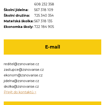
608 232 358
Školní jídelna:
567 318 109
Školní družina:
725 340 354
Mateřská školka:
567 318 135
Ekonomka školy:
722 184 905
E-mail
reditel@zsnovarise.cz
zastupce@zsnovarise.cz
ekonom@zsnovarise.cz
jidelna@zsnovarise.cz
skolka@zsnovarise.cz
Přejít do kontaktů >