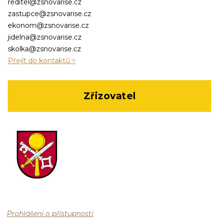
reditel@zsnovarise.cz
zastupce@zsnovarise.cz
ekonom@zsnovarise.cz
jidelna@zsnovarise.cz
skolka@zsnovarise.cz
Přejít do kontaktů >
Zřizovatel
Prohlášení o přístupnosti