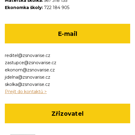
Mateřská školka:
567 318 135
Ekonomka školy:
722 184 905
E-mail
reditel@zsnovarise.cz
zastupce@zsnovarise.cz
ekonom@zsnovarise.cz
jidelna@zsnovarise.cz
skolka@zsnovarise.cz
Přejít do kontaktů >
Zřizovatel